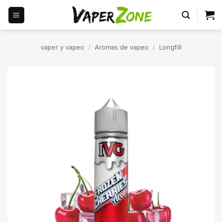
Saltar
al
contenido
vaper y vapeo
/
Aromas de vapeo
/
Longfill