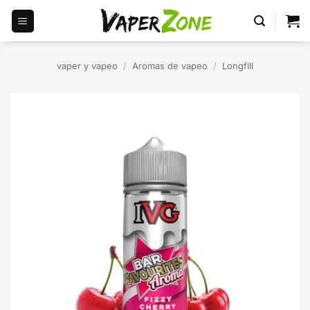
Saltar
al
contenido
vaper y vapeo
/
Aromas de vapeo
/
Longfill