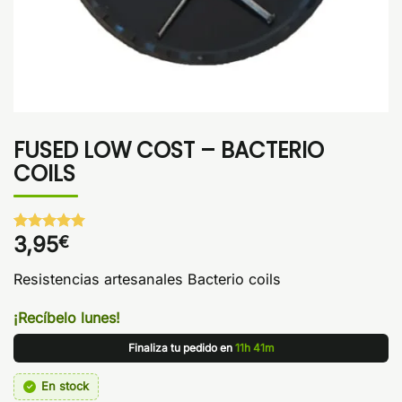
FUSED LOW COST – BACTERIO
COILS
3,95
€
Valorado
1
con
5
de 5
en base a
Resistencias artesanales Bacterio coils
valoración
de un
cliente
¡Recíbelo lunes!
Finaliza tu pedido en
11h 41m
En stock