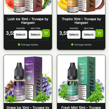
Lush Ice 10ml – Truvape by
Tropics 10ml – Truvape by
Hangsen
Hangsen
TAMAÑO
NICOTINA
TAMAÑO
NICOTINA
3,55
€
3,55
€
Entrega martes
Entrega martes
Grape Ice 10ml – Truvape by
Fresh Mint 10ml – Truvape