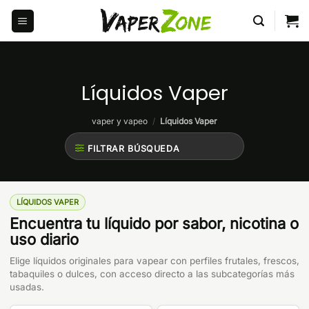
Saltar
al
contenido
Líquidos Vaper
vaper y vapeo
/
Líquidos Vaper
FILTRAR BÚSQUEDA
LÍQUIDOS VAPER
Encuentra tu líquido por sabor, nicotina o
uso diario
Elige líquidos originales para vapear con perfiles frutales, frescos,
tabaquiles o dulces, con acceso directo a las subcategorías más
usadas.