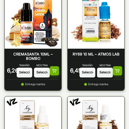
CREMASANTA 10ML –
RY69 10 ML – ATMOS LAB
BOMBO
TAMAÑO
NICOTINA
TAMAÑO
NICOTINA
6,26
€
6,45
€
Entrega martes
Entrega martes