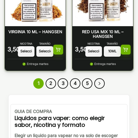
VIRGINIA 10 ML – HANGSEN
RED USA MIX 10 ML –
HANGSEN
NICOTINA
TAMAÑO
NICOTINA
TAMAÑO
3,50
€
3,50
€
Entrega martes
Entrega martes
1
2
3
4
5
GUIA DE COMPRA
Liquidos para vaper: como elegir
sabor, nicotina y formato
Elegir un liquido para vapear no va solo de escoger