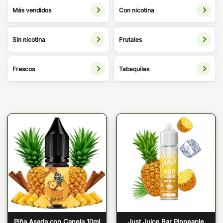
Más vendidos
Con nicotina
Sin nicotina
Frutales
Frescos
Tabaquiles
Piña Asada con Canela 10ml
Just Juice Bar Pinneaple