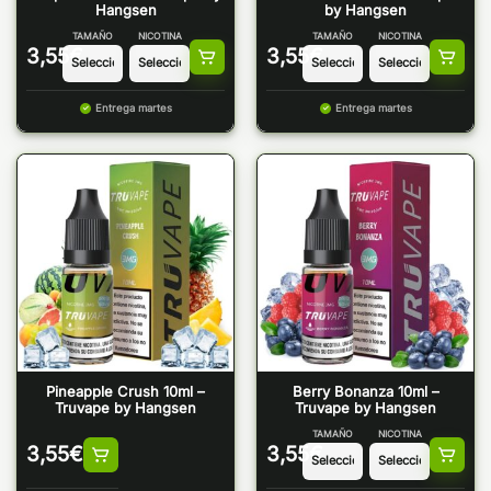
Hangsen
by Hangsen
TAMAÑO
NICOTINA
TAMAÑO
NICOTINA
3,55
€
3,55
€
Entrega martes
Entrega martes
Pineapple Crush 10ml –
Berry Bonanza 10ml –
Truvape by Hangsen
Truvape by Hangsen
TAMAÑO
NICOTINA
3,55
€
3,55
€