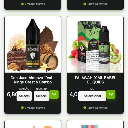
Entrega martes
Entrega martes
Don Juan Aldonza 10ml –
PALAWAH 10ML BABEL
Kings Crest & Bombo
ELIQUIDS
TAMAÑO
NICOTINA
MG
6,80
€
4,05
€
Entrega martes
Entrega martes