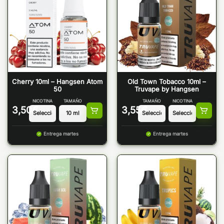
Cherry 10ml – Hangsen Atom
Old Town Tobacco 10ml –
50
Truvape by Hangsen
NICOTINA
TAMAÑO
TAMAÑO
NICOTINA
3,50
€
3,55
€
Entrega martes
Entrega martes