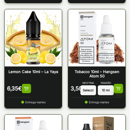
Lemon Cake 10ml – La Yaya
Tobacco 10ml – Hangsen
Atom 50
NICOTINA
TAMAÑO
6,35
€
3,50
€
Entrega martes
Entrega martes