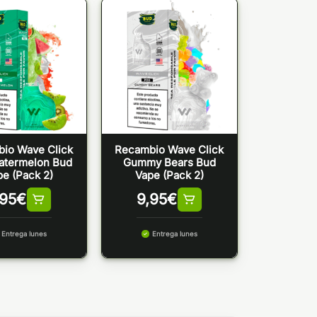
io Wave Click
Recambio Wave Click
atermelon Bud
Gummy Bears Bud
pe (Pack 2)
Vape (Pack 2)
,95
€
9,95
€
Entrega lunes
Entrega lunes