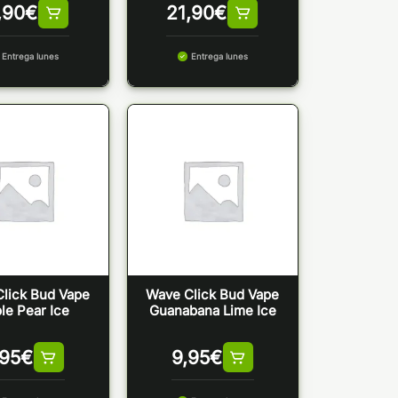
,90
€
21,90
€
Entrega lunes
Entrega lunes
lick Bud Vape
Wave Click Bud Vape
le Pear Ice
Guanabana Lime Ice
,95
€
9,95
€