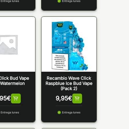
Entrega lunes
Entrega lunes
lick Bud Vape
Recambio Wave Click
 Watermelon
Raspblue Ice Bud Vape
(Pack 2)
,95
€
9,95
€
Entrega lunes
Entrega lunes