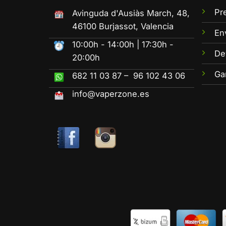
Pr
Avinguda d'Ausiàs March, 48,
46100 Burjassot, Valencia
En
10:00h - 14:00h | 17:30h -
De
20:00h
Ga
682 11 03 87 – 96 102 43 06
info@vaperzone.es