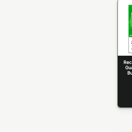
Rec
Gu
Bu