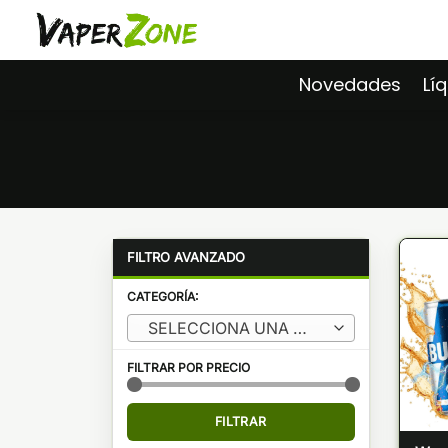
Saltar
al
contenido
Novedades
Lí
CATEGORÍA:
SELECCIONA UNA CATEGORÍA
FILTRAR POR PRECIO
Precio
Precio
FILTRAR
mínimo
máximo