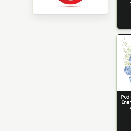
Pod 
Ener