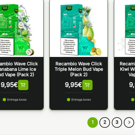
ambio Wave Click
Recambio Wave Click
Recamb
anabana Lime Ice
Triple Melon Bud Vape
Kiwi W
d Vape (Pack 2)
(Pack 2)
Va
9,95
€
9,95
€
9
Entrega lunes
Entrega lunes
1
2
3