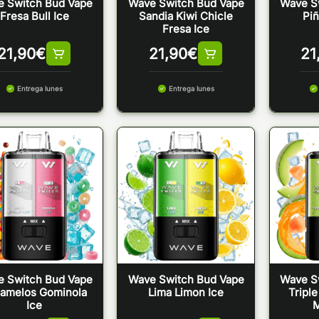
 Switch Bud Vape
Wave Switch Bud Vape
Wave S
Fresa Bull Ice
Sandia Kiwi Chicle
Piñ
Fresa Ice
21,90
€
21,90
€
21
Entrega lunes
Entrega lunes
 Switch Bud Vape
Wave Switch Bud Vape
Wave S
amelos Gominola
Lima Limon Ice
Triple
Ice
M