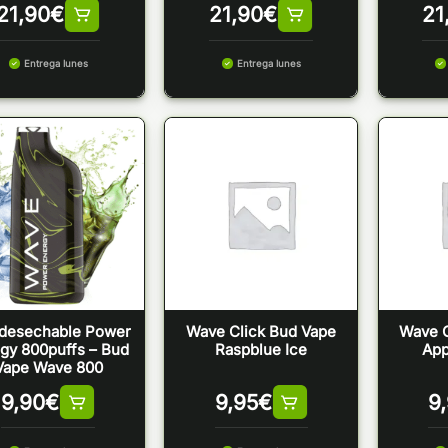
21,90
€
21,90
€
21
Entrega lunes
Entrega lunes
desechable Power
Wave Click Bud Vape
Wave C
gy 800puffs – Bud
Raspblue Ice
App
Vape Wave 800
9,90
€
9,95
€
9