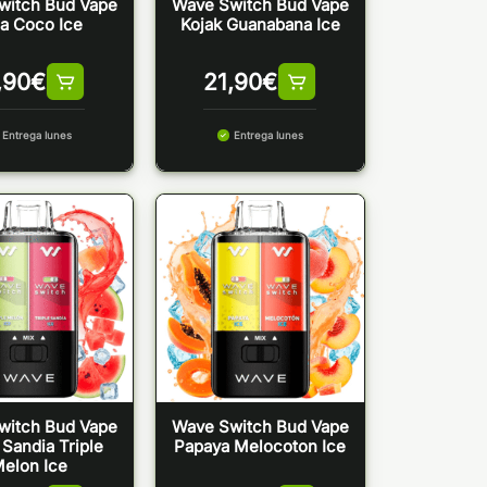
witch Bud Vape
Wave Switch Bud Vape
a Coco Ice
Kojak Guanabana Ice
,90
€
21,90
€
Entrega lunes
Entrega lunes
witch Bud Vape
Wave Switch Bud Vape
 Sandia Triple
Papaya Melocoton Ice
elon Ice