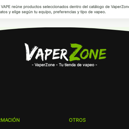
VAPE reúne productos seleccionados dentro del catálogo de VaperZone.
atos y elige según tu equipo, preferencias y tipo de vapeo.
- VaperZone - Tu tienda de vapeo -
RMACIÓN
OTROS