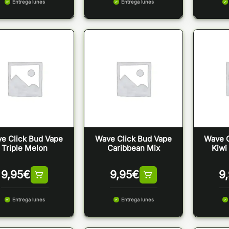
Entrega lunes
Entrega lunes
e Click Bud Vape
Wave Click Bud Vape
Wave C
Triple Melon
Caribbean Mix
Kiwi
9,95
€
9,95
€
9
Entrega lunes
Entrega lunes