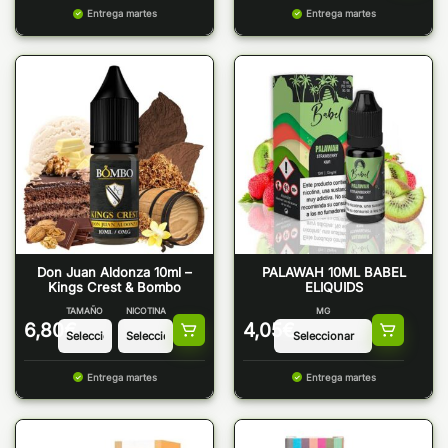
Entrega martes
Entrega martes
Don Juan Aldonza 10ml –
PALAWAH 10ML BABEL
Kings Crest & Bombo
ELIQUIDS
TAMAÑO
NICOTINA
MG
6,80
€
4,05
€
Entrega martes
Entrega martes