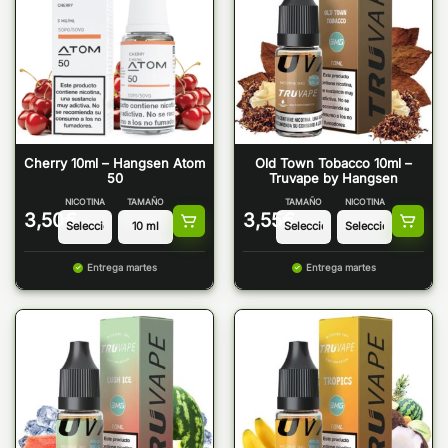
Cherry 10ml – Hangsen Atom
Old Town Tobacco 10ml –
50
Truvape by Hangsen
NICOTINA
TAMAÑO
TAMAÑO
NICOTINA
3,50
€
3,55
€
Entrega martes
Entrega martes