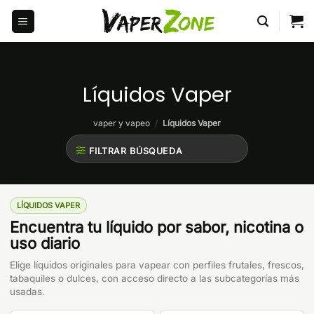
Saltar
al
contenido
Líquidos Vaper
vaper y vapeo
/
Líquidos Vaper
FILTRAR BÚSQUEDA
LÍQUIDOS VAPER
Encuentra tu líquido por sabor, nicotina o
uso diario
Elige líquidos originales para vapear con perfiles frutales, frescos,
tabaquiles o dulces, con acceso directo a las subcategorías más
usadas.