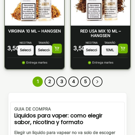
VIRGINIA 10 ML – HANGSEN
RED USA MIX 10 ML –
HANGSEN
NICOTINA
TAMAÑO
NICOTINA
TAMAÑO
3,50
€
3,50
€
Entrega martes
Entrega martes
1
2
3
4
5
GUIA DE COMPRA
Liquidos para vaper: como elegir
sabor, nicotina y formato
Elegir un liquido para vapear no va solo de escoger