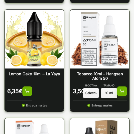
Lemon Cake 10ml – La Yaya
Tobacco 10ml – Hangsen
Atom 50
NICOTINA
TAMAÑO
6,35
€
3,50
€
Entrega martes
Entrega martes