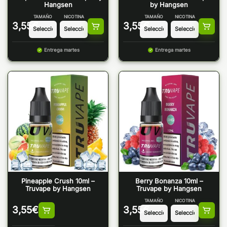
Hangsen
by Hangsen
TAMAÑO
NICOTINA
TAMAÑO
NICOTINA
3,55
€
3,55
€
Entrega martes
Entrega martes
Pineapple Crush 10ml –
Berry Bonanza 10ml –
Truvape by Hangsen
Truvape by Hangsen
TAMAÑO
NICOTINA
3,55
€
3,55
€