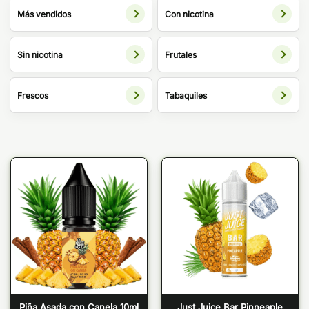
Más vendidos
Con nicotina
Sin nicotina
Frutales
Frescos
Tabaquiles
Piña Asada con Canela 10ml
Just Juice Bar Pinneaple