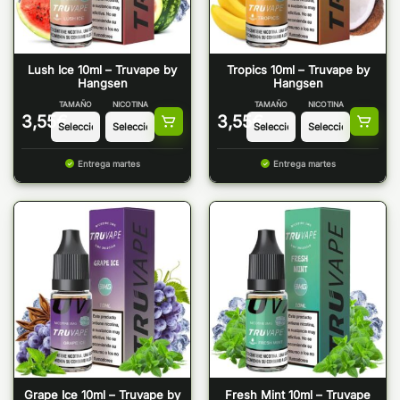
Lush Ice 10ml – Truvape by
Tropics 10ml – Truvape by
Hangsen
Hangsen
TAMAÑO
NICOTINA
TAMAÑO
NICOTINA
3,55
€
3,55
€
Entrega martes
Entrega martes
Grape Ice 10ml – Truvape by
Fresh Mint 10ml – Truvape