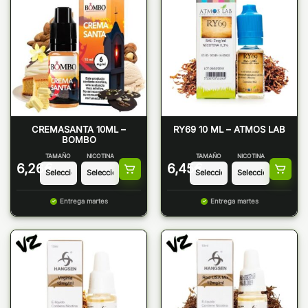
CREMASANTA 10ML –
RY69 10 ML – ATMOS LAB
BOMBO
TAMAÑO
NICOTINA
TAMAÑO
NICOTINA
6,26
€
6,45
€
Entrega martes
Entrega martes