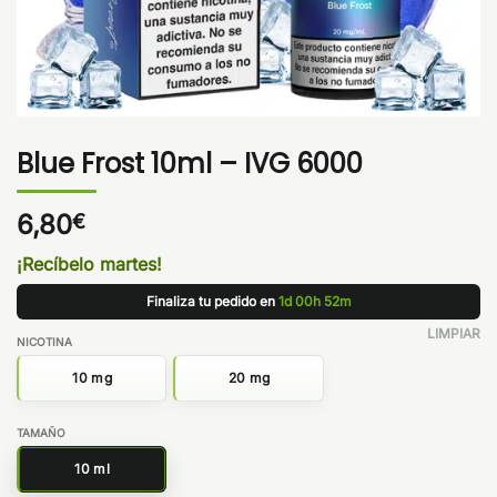
Blue Frost 10ml – IVG 6000
6,80
€
¡Recíbelo martes!
Finaliza tu pedido en
1d 00h 52m
LIMPIAR
NICOTINA
10 mg
20 mg
TAMAÑO
10 ml