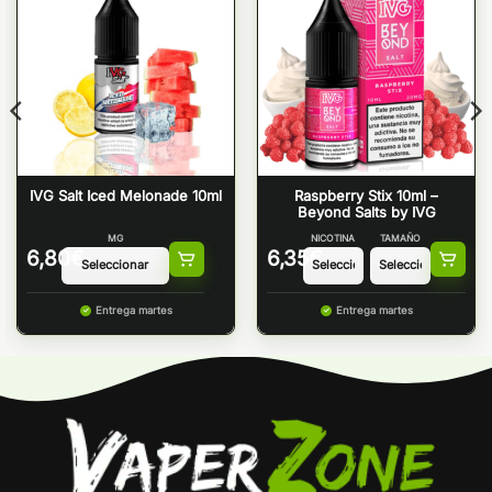
IVG Salt Iced Melonade 10ml
Raspberry Stix 10ml –
Beyond Salts by IVG
MG
NICOTINA
TAMAÑO
6,80
€
6,35
€
Entrega martes
Entrega martes