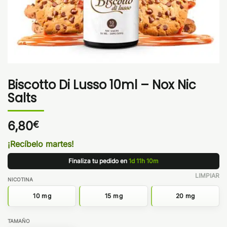
Biscotto Di Lusso 10ml – Nox Nic
Salts
6,80
€
¡Recíbelo martes!
Finaliza tu pedido en
1d 11h 10m
LIMPIAR
NICOTINA
10 mg
15 mg
20 mg
TAMAÑO