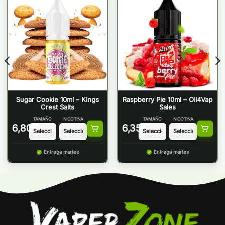
Sugar Cookie 10ml – Kings
Raspberry Pie 10ml – Oil4Vap
Crest Salts
Sales
TAMAÑO
NICOTINA
TAMAÑO
NICOTINA
6,80
€
6,35
€
Entrega martes
Entrega martes