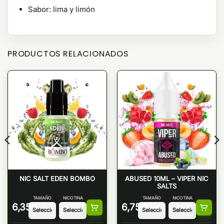
Sabor: lima y limón
PRODUCTOS RELACIONADOS
NIC SALT EDEN BOMBO
ABUSED 10ML – VIPER NIC
SALTS
TAMAÑO
NICOTINA
TAMAÑO
NICOTINA
6,35
€
6,75
€