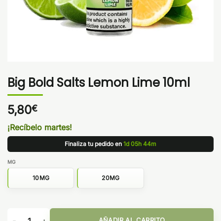
Big Bold Salts Lemon Lime 10ml
5,80
€
¡Recíbelo martes!
Finaliza tu pedido en
1d 05h 44m
MG
10MG
20MG
Big Bold Salts Lemon Lime 10ml cantidad
AÑADIR AL CARRITO