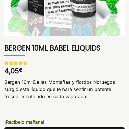
BERGEN 10ML BABEL ELIQUIDS
4,05
€
Valorado
1
con
5
de 5
en base a
Bergen 10ml De las Montañas y fiordos Noruegos
valoración
de un
surgió este líquido que te hará sentir un potente
cliente
frescor mentolado en cada vaporada
¡Recíbelo mañana!