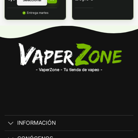
Entrega martes
- VaperZone - Tu tienda de vapeo -
INFORMACIÓN