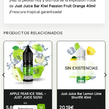
¡Haz tu pedido hoy y disfruta de la explosión frutal
de
Just Juice Bar Kiwi Passion Fruit Orange 40ml
!
¡Frescura tropical garantizada!
PRODUCTOS RELACIONADOS
SIN EXISTENCIAS
APPLE PEAR ICE 10ML –
Just Juice Bar Lemon Lime
JUST JUICE 50/50
Shortfill 40ml
MG
5,80
€
20,19
€