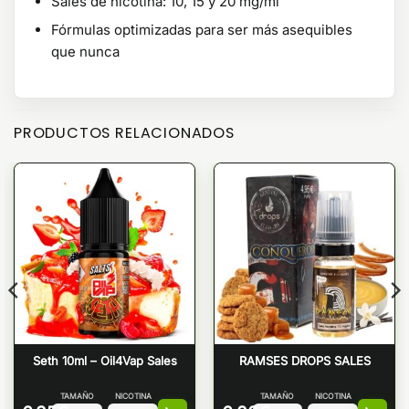
Sales de nicotina: 10, 15 y 20 mg/ml
Fórmulas optimizadas para ser más asequibles
que nunca
PRODUCTOS RELACIONADOS
Seth 10ml – Oil4Vap Sales
RAMSES DROPS SALES
TAMAÑO
NICOTINA
TAMAÑO
NICOTINA