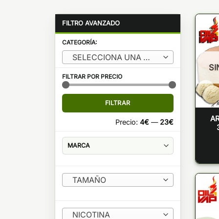
CATEGORÍA:
SELECCIONA UNA CATEGORÍA
SI
FILTRAR POR PRECIO
Precio
Precio
FILTRAR
mínimo
máximo
A
Precio:
4€
—
23€
TAMAÑO
NICOTINA