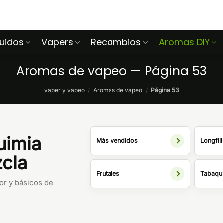
quidos
Vapers
Recambios
Aromas DIY
Aromas de vapeo — Página 53
vaper y vapeo
/
Aromas de vapeo
/
Página 53
uimia
Más vendidos
Longfill
zcla
Frutales
Tabaqui
bor y básicos de