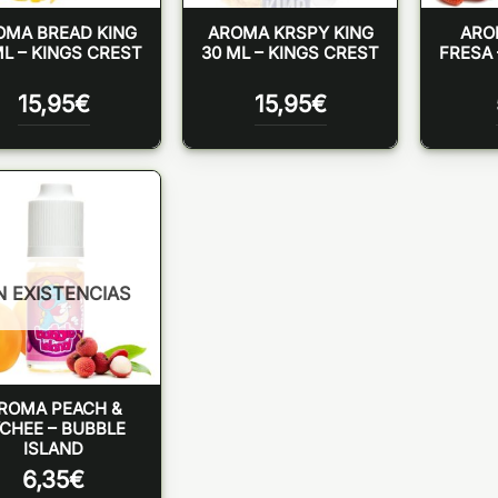
OMA BREAD KING
AROMA KRSPY KING
ARO
ML – KINGS CREST
30 ML – KINGS CREST
FRESA 
15,95
€
15,95
€
N EXISTENCIAS
ROMA PEACH &
YCHEE – BUBBLE
ISLAND
6,35
€