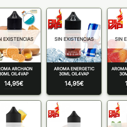
N EXISTENCIAS
SIN EXISTENCIAS
SIN 
ROMA ARCHAON
AROMA ENERGETIC
AROMA
30ML OIL4VAP
30ML OIL4VAP
30M
14,95
€
14,95
€