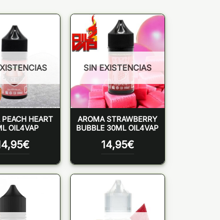
EXISTENCIAS
SIN EXISTENCIAS
 PEACH HEART
AROMA STRAWBERRY
L OIL4VAP
BUBBLE 30ML OIL4VAP
14,95
€
14,95
€