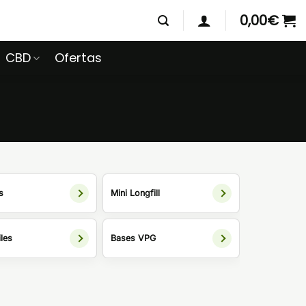
0,00
€
CBD
Ofertas
s
Mini Longfill
les
Bases VPG