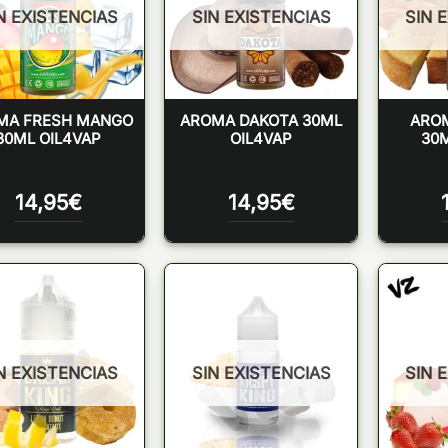
N EXISTENCIAS
SIN EXISTENCIAS
SIN 
MA FRESH MANGO
AROMA DAKOTA 30ML
ARO
30ML OIL4VAP
OIL4VAP
30M
14,95
€
14,95
€
N EXISTENCIAS
SIN EXISTENCIAS
SIN 