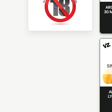
AR
30 
SI
A
L