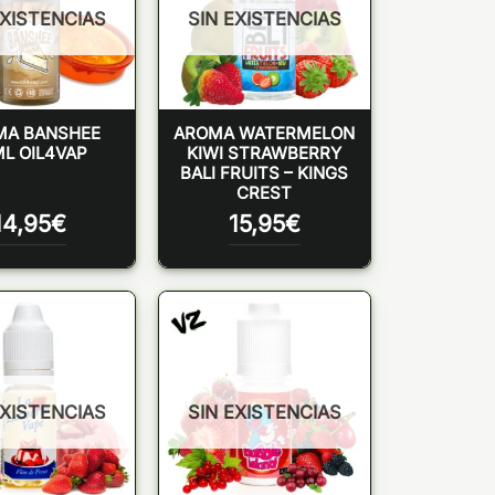
EXISTENCIAS
SIN EXISTENCIAS
MA BANSHEE
AROMA WATERMELON
L OIL4VAP
KIWI STRAWBERRY
BALI FRUITS – KINGS
CREST
14,95
€
15,95
€
EXISTENCIAS
SIN EXISTENCIAS