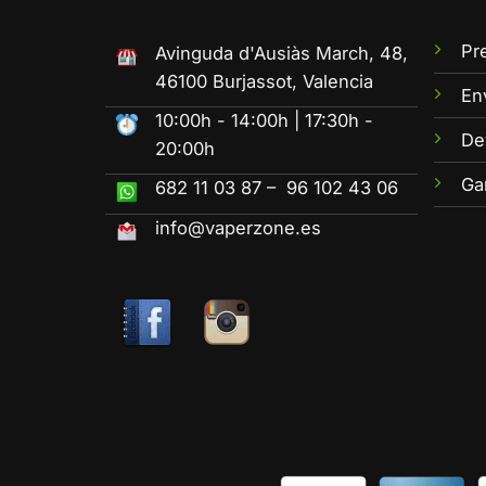
Pr
Avinguda d'Ausiàs March, 48,
46100 Burjassot, Valencia
En
10:00h - 14:00h | 17:30h -
De
20:00h
Ga
682 11 03 87 – 96 102 43 06
info@vaperzone.es