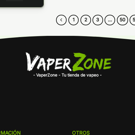
1
2
3
…
50
5
- VaperZone - Tu tienda de vapeo -
RMACIÓN
OTROS