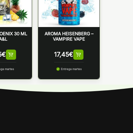
ENIX 30 ML
AROMA HEISENBERG –
A&L
VAMPIRE VAPE
5
€
17,45
€
ega martes
Entrega martes