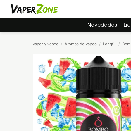
Saltar
al
contenido
Novedades
Lí
vaper y vapeo
/
Aromas de vapeo
/
Longfill
/
Bomb