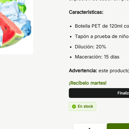
Características:
Botella PET de 120ml c
Tapón a prueba de niño
Dilución: 20%
Maceración: 15 días
Advertencia:
este producto
¡Recíbelo martes!
Finali
En stock
Aroma Watermelon Max Ice 2