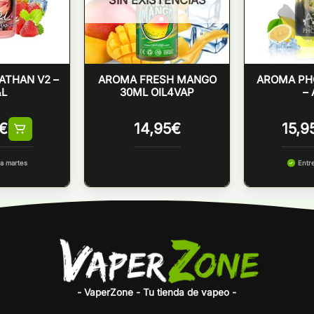
SIN EXISTENCIAS
ATHAN V2 –
AROMA FRESH MANGO
AROMA PHO
&L
30ML OIL4VAP
– 
€
14,95
€
15,9
a martes
Entr
- VaperZone - Tu tienda de vapeo -