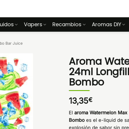
quidos
Vapers
Recambios
Aromas DIY
o Bar Juice
Aroma Wate
24ml Longfil
Bombo
13,35
€
El
aroma Watermelon Max 
Bombo
es el e-liquid de s
explosión de sabor sin pr