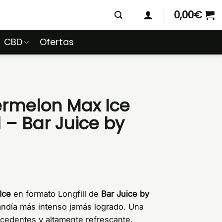
0,00
€
CBD
Ofertas
rmelon Max Ice
l – Bar Juice by
Ice
en formato Longfill de
Bar Juice by
andía más intenso jamás logrado. Una
ecedentes y altamente refrescante.