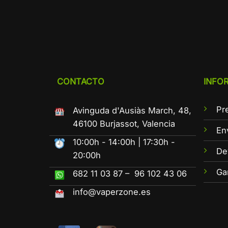
CONTACTO
INFO
Pr
Avinguda d'Ausiàs March, 48,
46100 Burjassot, Valencia
En
10:00h - 14:00h | 17:30h -
De
20:00h
Ga
682 11 03 87 – 96 102 43 06
info@vaperzone.es