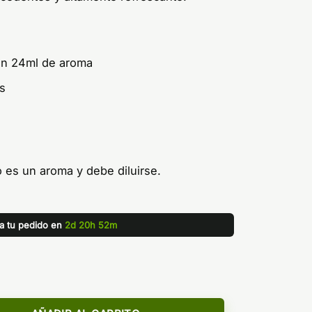
on 24ml de aroma
s
 es un aroma y debe diluirse.
za tu pedido en
2d 20h 52m
4ml Longfill - Bar Juice by Bombo cantidad