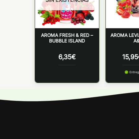
SIN EXISTENCIAS
LE 10ML –
AROMA FRESH & RED –
AROMA LEVI
MOON
BUBBLE ISLAND
A
6,35
€
15,95
 martes
Entreg