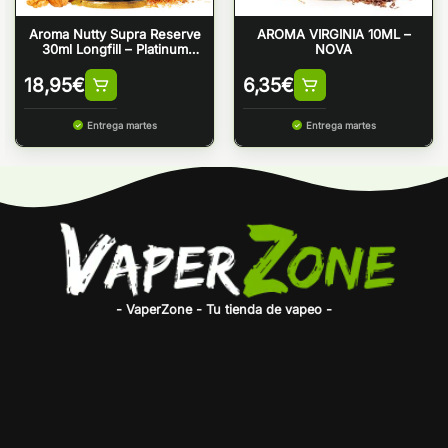
Aroma Nutty Supra Reserve
AROMA VIRGINIA 10ML –
30ml Longfill – Platinum
NOVA
Tobaccos by Bombo
18,95
€
6,35
€
Entrega martes
Entrega martes
- VaperZone - Tu tienda de vapeo -