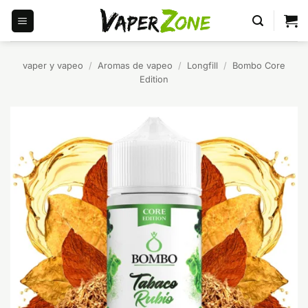
Saltar
al
contenido
vaper y vapeo
/
Aromas de vapeo
/
Longfill
/
Bombo Core
Edition