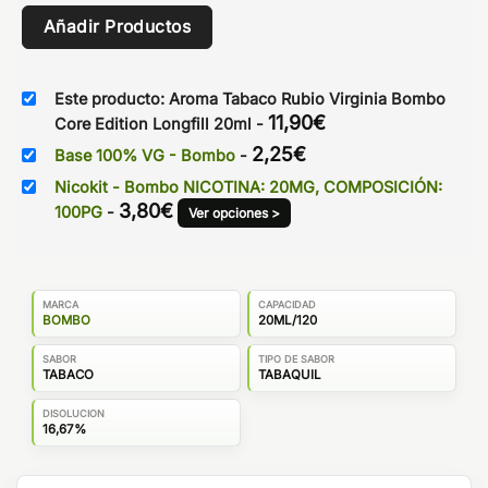
Añadir Productos
Este producto: Aroma Tabaco Rubio Virginia Bombo
11,90
€
Core Edition Longfill 20ml
-
2,25
€
Base 100% VG - Bombo
-
Nicokit - Bombo NICOTINA: 20MG, COMPOSICIÓN:
3,80
€
100PG
-
Ver opciones >
MARCA
CAPACIDAD
BOMBO
20ML/120
SABOR
TIPO DE SABOR
TABACO
TABAQUIL
DISOLUCION
16,67%