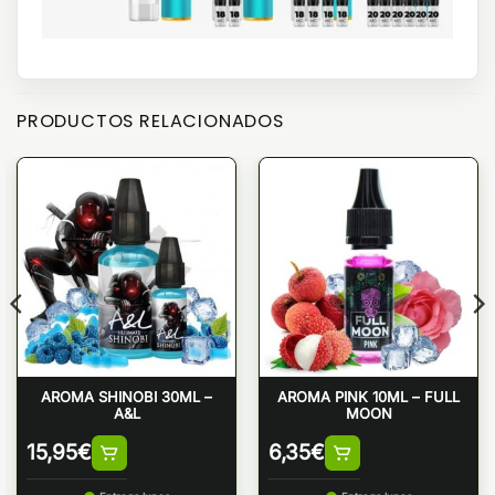
PRODUCTOS RELACIONADOS
AROMA SHINOBI 30ML –
AROMA PINK 10ML – FULL
A&L
MOON
15,95
€
6,35
€