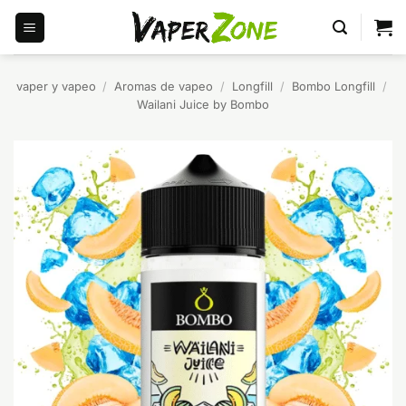
Saltar
al
contenido
vaper y vapeo
/
Aromas de vapeo
/
Longfill
/
Bombo Longfill
/
Wailani Juice by Bombo