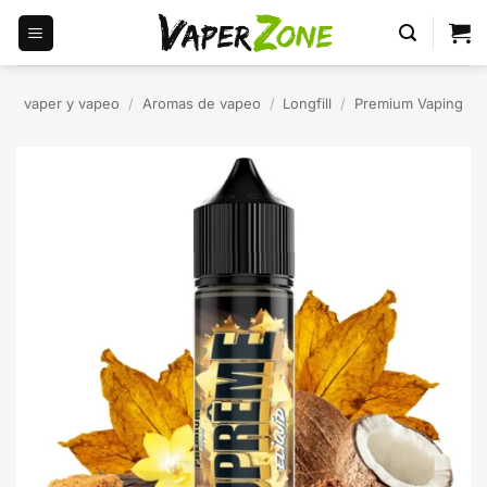
Saltar
al
contenido
vaper y vapeo
/
Aromas de vapeo
/
Longfill
/
Premium Vaping