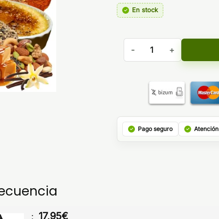
En stock
Aroma Supra Aldonza Reserv
Pago seguro
Atención
recuencia
17,95
€
: