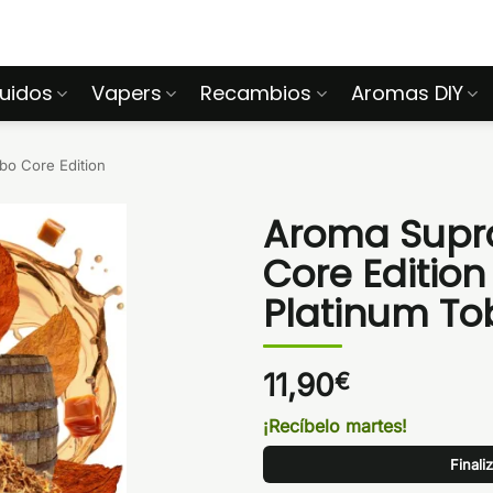
quidos
Vapers
Recambios
Aromas DIY
o Core Edition
Aroma Supra
Core Edition
Platinum T
11,90
€
¡Recíbelo martes!
Finali