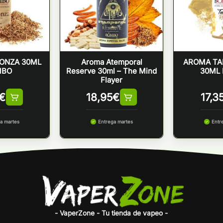
ONZA 30ML
Aroma Atemporal
AROMA TA
MBO
Reserve 30ml – The Mind
30ML
Flayer
€
18,95
€
17,3
a martes
Entrega martes
Entr
- VaperZone - Tu tienda de vapeo -