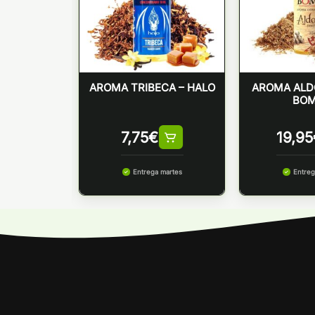
a Reserve
AROMA TRIBECA – HALO
AROMA ALD
 – Platinum
BO
by Bombo
€
7,75
€
19,95
 martes
Entrega martes
Entreg