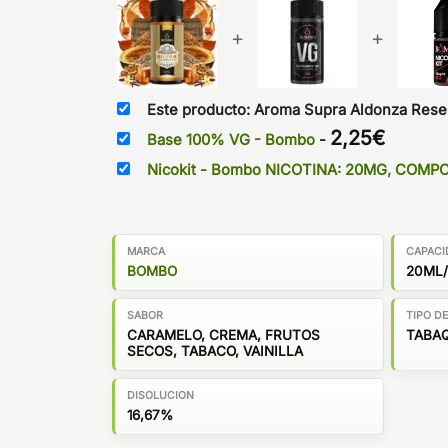
+
+
Este producto: Aroma Supra Aldonza Reser
2,25
€
Base 100% VG - Bombo
-
Nicokit - Bombo NICOTINA: 20MG, COMP
MARCA
CAPACI
BOMBO
20ML/
SABOR
TIPO D
CARAMELO, CREMA, FRUTOS
TABAQ
SECOS, TABACO, VAINILLA
DISOLUCION
16,67%