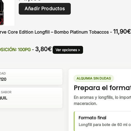
Añadir Productos
11,90
€
ve Core Edition Longfill – Bombo Platinum Tobaccos
-
3,80
€
OSICIÓN: 100PG
-
Ver opciones >
DAD
ALQUIMIA SIN DUDAS
120
Prepara el forma
E SABOR
En aromas y longfills, lo impor
UIL
maceracion.
Formato final
Longfill para bote de 60 ml 