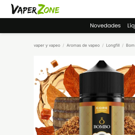
Saltar
al
contenido
Novedades
Lí
vaper y vapeo
/
Aromas de vapeo
/
Longfill
/
Bomb