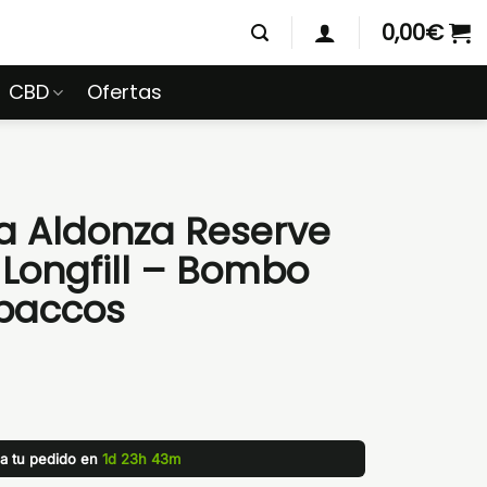
0,00
€
CBD
Ofertas
 Aldonza Reserve
 Longfill – Bombo
obaccos
za tu pedido en
1d 23h 43m