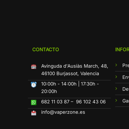
CONTACTO
INFO
Pr
Avinguda d'Ausiàs March, 48,
46100 Burjassot, Valencia
En
10:00h - 14:00h | 17:30h -
De
20:00h
Ga
682 11 03 87 – 96 102 43 06
info@vaperzone.es