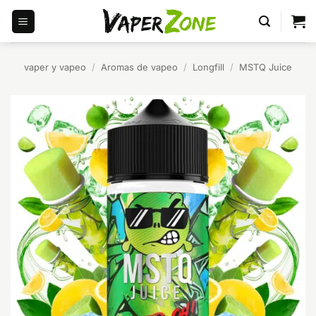
Saltar
al
contenido
vaper y vapeo
/
Aromas de vapeo
/
Longfill
/
MSTQ Juice