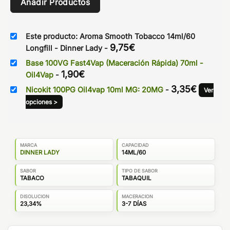
Añadir Productos
Este producto: Aroma Smooth Tobacco 14ml/60
9,75
€
Longfill - Dinner Lady
-
Base 100VG Fast4Vap (Maceración Rápida) 70ml -
1,90
€
Oil4Vap
-
3,35
€
Nicokit 100PG Oil4vap 10ml MG: 20MG
-
Ver
opciones >
MARCA
CAPACIDAD
DINNER LADY
14ML/60
SABOR
TIPO DE SABOR
TABACO
TABAQUIL
DISOLUCION
MACERACION
23,34%
3-7 DÍAS