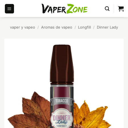
Saltar
al
contenido
vaper y vapeo
/
Aromas de vapeo
/
Longfill
/
Dinner Lady