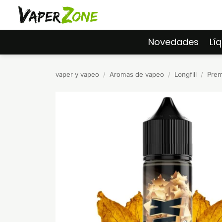
Saltar
al
contenido
Novedades
Lí
vaper y vapeo
/
Aromas de vapeo
/
Longfill
/
Prem