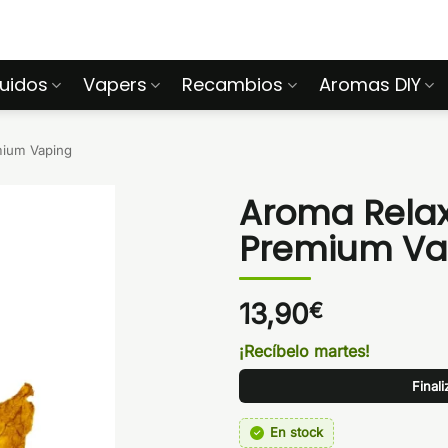
quidos
Vapers
Recambios
Aromas DIY
ium Vaping
Aroma Relax 
Premium Va
13,90
€
¡Recíbelo martes!
Final
En stock