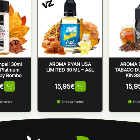
peii 30ml
AROMA RYAN USA
AROMA 
 Platinum
LIMITED 30 ML – A&L
TABACO DU
 by Bombo
KINGS
€
15,95
€
15,9
a martes
Entrega martes
Entr