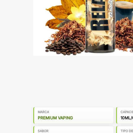
MARCA
CAPACI
PREMIUM VAPING
10ML/
SABOR
TIPO D