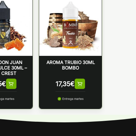
DON JUAN
AROMA TRUBIO 30ML
LCE 30ML –
BOMBO
 CREST
5
€
17,35
€
ega martes
Entrega martes