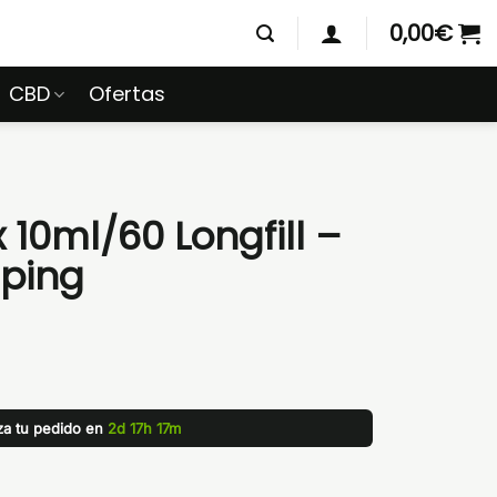
0,00
€
CBD
Ofertas
10ml/60 Longfill –
ping
iza tu pedido en
2d 17h 17m