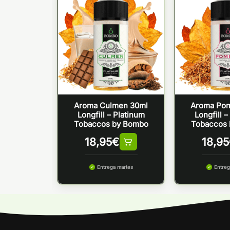
an 30ml –
Aroma Culmen 30ml
Aroma Pom
r
Longfill – Platinum
Longfill –
Tobaccos by Bombo
Tobaccos
€
18,95
€
18,95
 martes
Entrega martes
Entreg