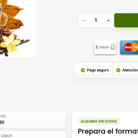
Aroma Relax 10ml/60 Longfi
Pago seguro
Atención
DAD
ALQUIMIA SIN DUDAS
60
Prepara el forma
E SABOR