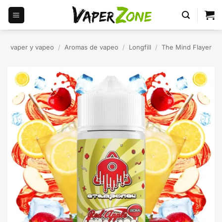
Saltar
al
contenido
vaper y vapeo
/
Aromas de vapeo
/
Longfill
/
The Mind Flayer