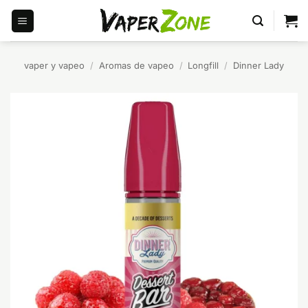
Saltar
al
contenido
vaper y vapeo
/
Aromas de vapeo
/
Longfill
/
Dinner Lady