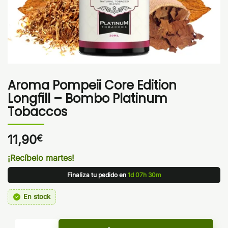
Aroma Pompeii Core Edition
Longfill – Bombo Platinum
Tobaccos
11,90
€
¡Recíbelo martes!
Finaliza tu pedido en
1d 07h 30m
En stock
Aroma Pompeii Core Edition Longfill - Bombo Platinum Tob