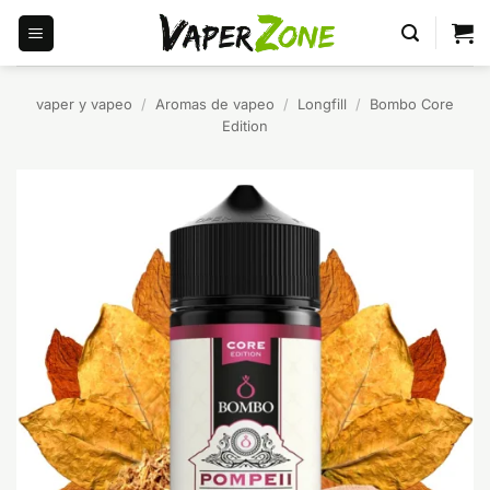
Saltar
al
contenido
vaper y vapeo
/
Aromas de vapeo
/
Longfill
/
Bombo Core
Edition