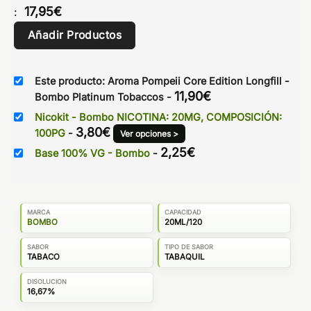
17,95
€
:
Añadir Productos
Este producto: Aroma Pompeii Core Edition Longfill -
11,90
€
Bombo Platinum Tobaccos
-
Nicokit - Bombo NICOTINA: 20MG, COMPOSICIÓN:
3,80
€
100PG
-
Ver opciones >
2,25
€
Base 100% VG - Bombo
-
MARCA
CAPACIDAD
BOMBO
20ML/120
SABOR
TIPO DE SABOR
TABACO
TABAQUIL
DISOLUCION
16,67%