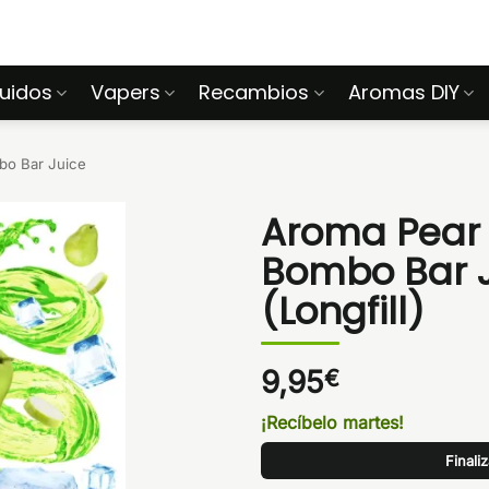
quidos
Vapers
Recambios
Aromas DIY
o Bar Juice
Aroma Pear 
Bombo Bar J
(Longfill)
9,95
€
¡Recíbelo martes!
Finali