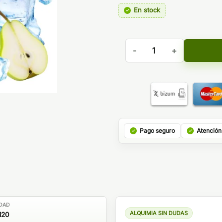
En stock
Aroma Pear Ice Hyper Boost
Pago seguro
Atención
DAD
ALQUIMIA SIN DUDAS
120