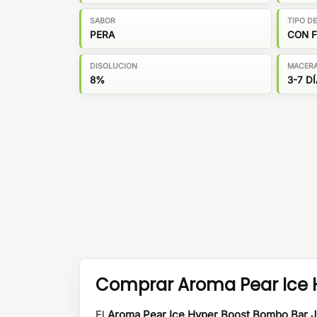
SABOR
TIPO D
PERA
CON 
DISOLUCION
MACER
8%
3-7 D
Comprar Aroma Pear Ice H
El
Aroma Pear Ice Hyper Boost Bombo Bar J