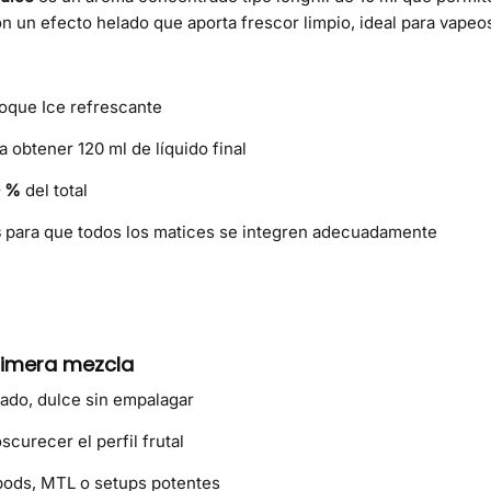
 un efecto helado que aporta frescor limpio, ideal para vapeos 
toque Ice refrescante
 obtener 120 ml de líquido final
0 %
del total
s
para que todos los matices se integren adecuadamente
rimera mezcla
ado, dulce sin empalagar
curecer el perfil frutal
 pods, MTL o setups potentes