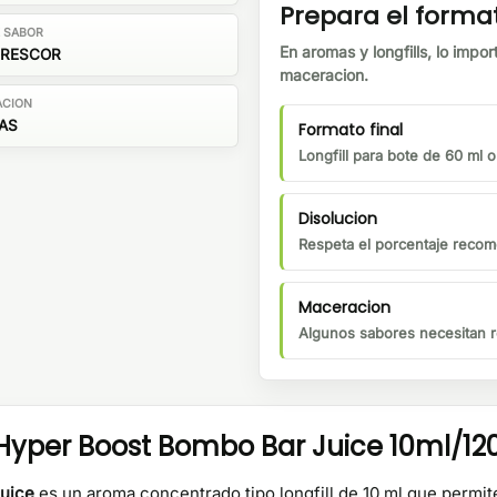
Prepara el forma
E SABOR
En aromas y longfills, lo impor
FRESCOR
maceracion.
ACION
ÍAS
Formato final
Longfill para bote de 60 ml 
Disolucion
Respeta el porcentaje recom
Maceracion
Algunos sabores necesitan r
yper Boost Bombo Bar Juice 10ml/120 
uice
es un aroma concentrado tipo longfill de 10 ml que permite