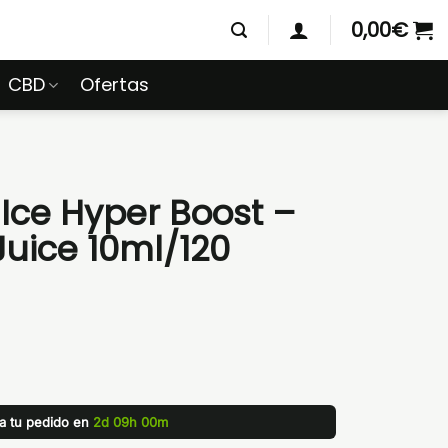
0,00
€
CBD
Ofertas
Ice Hyper Boost –
uice 10ml/120
za tu pedido en
2d 09h 00m