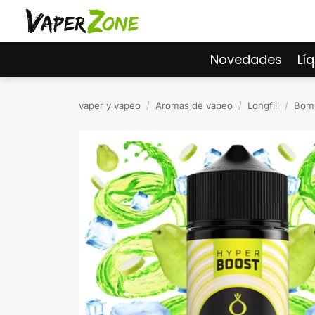
Saltar
al
contenido
Novedades
Lí
vaper y vapeo
/
Aromas de vapeo
/
Longfill
/
Bomb