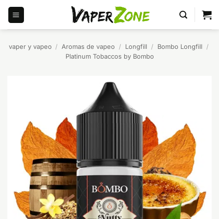
Saltar
al
contenido
vaper y vapeo
/
Aromas de vapeo
/
Longfill
/
Bombo Longfill
/
Platinum Tobaccos by Bombo