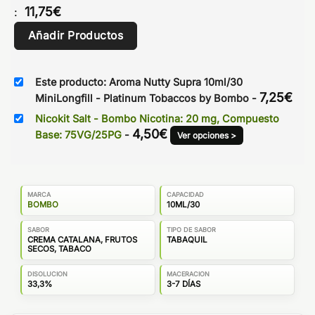
11,75
€
:
Añadir Productos
Este producto: Aroma Nutty Supra 10ml/30
7,25
€
MiniLongfill - Platinum Tobaccos by Bombo
-
Nicokit Salt - Bombo Nicotina: 20 mg, Compuesto
4,50
€
Base: 75VG/25PG
-
Ver opciones >
MARCA
CAPACIDAD
BOMBO
10ML/30
SABOR
TIPO DE SABOR
CREMA CATALANA, FRUTOS
TABAQUIL
SECOS, TABACO
DISOLUCION
MACERACION
33,3%
3-7 DÍAS