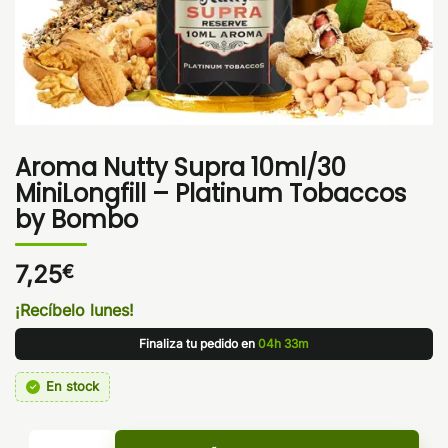
Aroma Nutty Supra 10ml/30
MiniLongfill – Platinum Tobaccos
by Bombo
7,25
€
¡Recíbelo lunes!
Finaliza tu pedido en
04h 33m
En stock
Aroma Nutty Supra 10ml/30 MiniLongfill - Platinum Tobacc