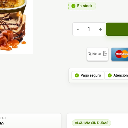
En stock
Aroma Climax Cream 15ml/60
Pago seguro
Atención
DAD
ALQUIMIA SIN DUDAS
60