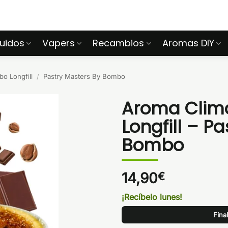
quidos
Vapers
Recambios
Aromas DIY
o Longfill
/
Pastry Masters By Bombo
Aroma Clim
Longfill – P
Bombo
14,90
€
¡Recíbelo lunes!
Fina