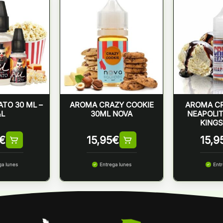
TO 30 ML –
AROMA CRAZY COOKIE
AROMA C
&L
30ML NOVA
NEAPOLIT
KINGS
€
15,95
€
15,9
ga lunes
Entrega lunes
Entr