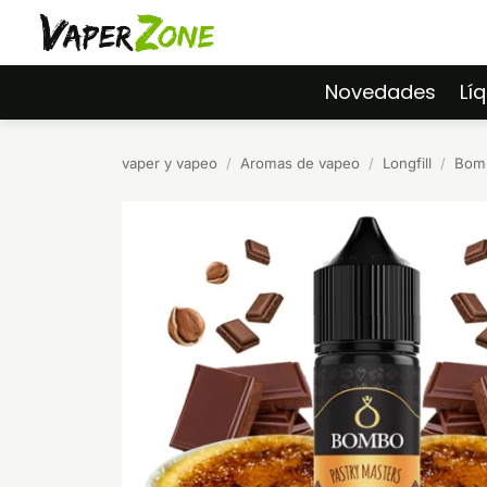
Saltar
al
contenido
Novedades
Lí
vaper y vapeo
/
Aromas de vapeo
/
Longfill
/
Bomb