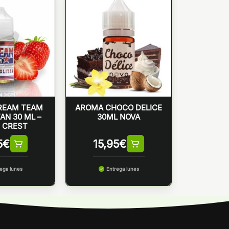
REAM TEAM
AROMA CHOCO DELICE
AN 30 ML –
30ML NOVA
 CREST
5
€
15,95
€
ega lunes
Entrega lunes