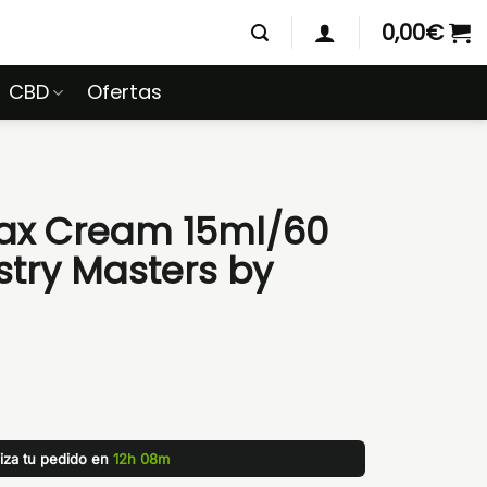
0,00
€
CBD
Ofertas
ax Cream 15ml/60
astry Masters by
liza tu pedido en
12h 08m