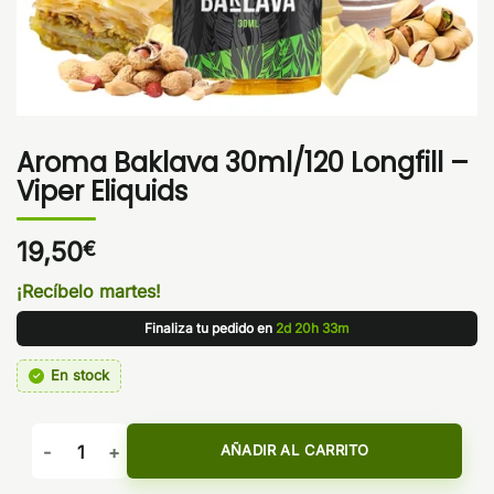
Aroma Baklava 30ml/120 Longfill –
Viper Eliquids
19,50
€
¡Recíbelo martes!
Finaliza tu pedido en
2d 20h 33m
En stock
Aroma Baklava 30ml/120 Longfill - Viper Eliquids cantidad
AÑADIR AL CARRITO