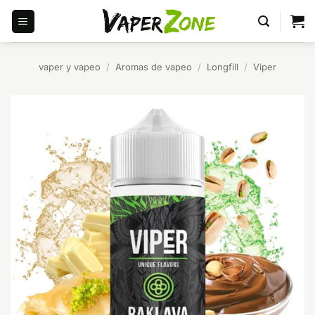
Saltar
al
contenido
vaper y vapeo
/
Aromas de vapeo
/
Longfill
/
Viper