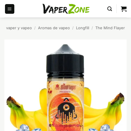
Saltar
al
contenido
vaper y vapeo
/
Aromas de vapeo
/
Longfill
/
The Mind Flayer