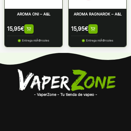
AROMA ONI – A&L
AROMA RAGNAROK – A&L
15,95
€
15,95
€
Entrega miÃ©rcoles
Entrega miÃ©rcoles
- VaperZone - Tu tienda de vapeo -