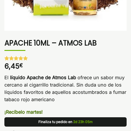
APACHE 10ML – ATMOS LAB
6,45
€
Valorado
1
con
5
de 5
en base a
El
líquido Apache de Atmos Lab
ofrece un sabor muy
valoración
de un
cercano al cigarrillo tradicional. Sin duda uno de los
cliente
líquidos favoritos de aquellos acostumbrados a fumar
tabaco rojo americano
¡Recíbelo martes!
Finaliza tu pedido en
2d 23h 05m