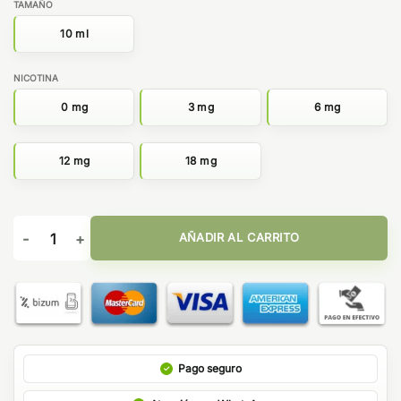
TAMAÑO
10 ml
NICOTINA
0 mg
3 mg
6 mg
12 mg
18 mg
APACHE 10ML - ATMOS LAB cantidad
AÑADIR AL CARRITO
Pago seguro