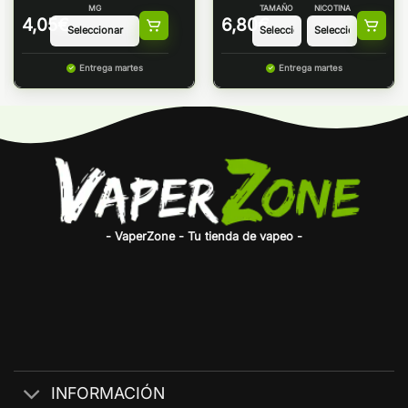
MG
TAMAÑO
NICOTINA
4,05
€
6,80
€
Entrega martes
Entrega martes
- VaperZone - Tu tienda de vapeo -
INFORMACIÓN