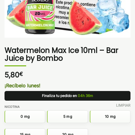
Watermelon Max Ice 10ml – Bar
Juice by Bombo
5,80
€
¡Recíbelo lunes!
Finaliza tu pedido en
04h 36m
LIMPIAR
NICOTINA
0 mg
5 mg
10 mg
15 mg
20 mg