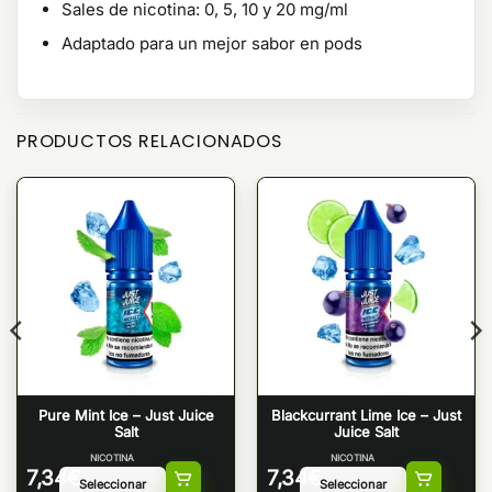
Sales de nicotina: 0, 5, 10 y 20 mg/ml
Adaptado para un mejor sabor en pods
PRODUCTOS RELACIONADOS
Pure Mint Ice – Just Juice
Blackcurrant Lime Ice – Just
Salt
Juice Salt
NICOTINA
NICOTINA
7,34
€
7,34
€