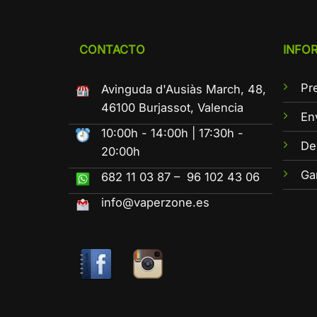
CONTACTO
INFO
Pr
Avinguda d'Ausiàs March, 48,
46100 Burjassot, Valencia
En
10:00h - 14:00h | 17:30h -
De
20:00h
Ga
682 11 03 87 – 96 102 43 06
info@vaperzone.es