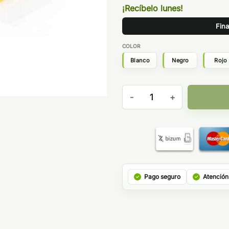
¡Recíbelo lunes!
Fina
COLOR
Blanco
Negro
Rojo
VAPE TWEEZER PINZA cantid
Pago seguro
Atención