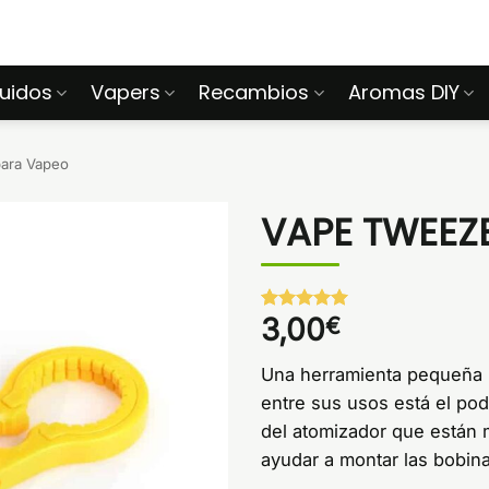
quidos
Vapers
Recambios
Aromas DIY
para Vapeo
VAPE TWEEZ
3,00
€
Valorado
1
con
5
de 5
en base a
Una herramienta pequeña p
valoración
de un
entre sus usos está el po
cliente
del atomizador que están 
ayudar a montar las bobin