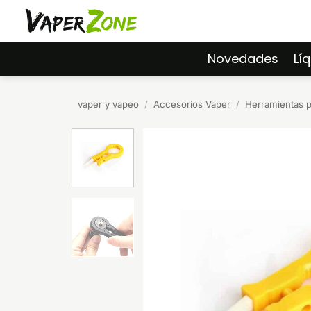
Saltar
al
contenido
Novedades
Lí
vaper y vapeo
/
Accesorios Vaper
/
Herramientas 