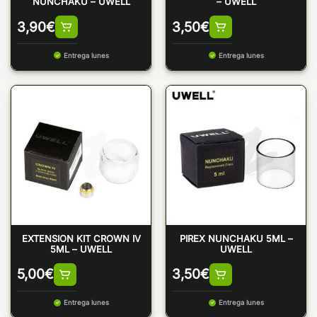
NUNCHAKU – UWELL
– UWELL
3,90
€
3,50
€
Entrega lunes
Entrega lunes
EXTENSION KIT CROWN IV
PIREX NUNCHAKU 5ML –
5ML – UWELL
UWELL
5,00
€
3,50
€
Entrega lunes
Entrega lunes