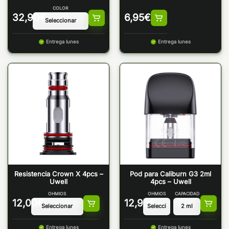
COLOR
32,90
€
6,95
€
Entrega lunes
Entrega lunes
Resistencia Crown X 4pcs –
Pod para Caliburn G3 2ml
Uwell
4pcs – Uwell
OHMIOS
OHMIOS
CAPACIDAD
12,00
€
12,95
€
Entrega lunes
Entrega lunes