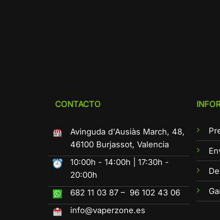
CONTACTO
INFO
Pr
Avinguda d'Ausiàs March, 48,
46100 Burjassot, Valencia
En
10:00h - 14:00h | 17:30h -
De
20:00h
Ga
682 11 03 87 – 96 102 43 06
info@vaperzone.es