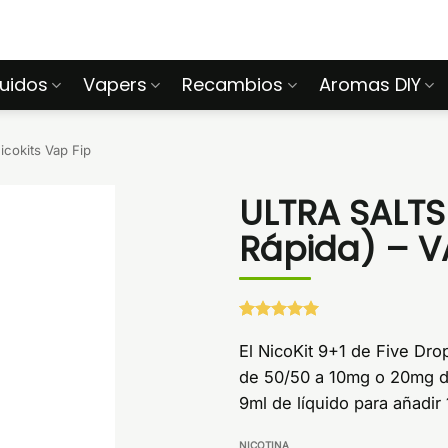
quidos
Vapers
Recambios
Aromas DIY
icokits Vap Fip
ULTRA SALTS
Rápida) – V
Valorado
1
con
5
de 5
El NicoKit 9+1 de Five Dro
en base a
de 50/50 a 10mg o 20mg de
valoración
de un
9ml de líquido para añadir
cliente
NICOTINA