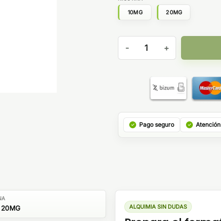
10MG
20MG
ULTRA SALTS 9+1 (Maceración
Pago seguro
Atención
NA
ALQUIMIA SIN DUDAS
 20MG