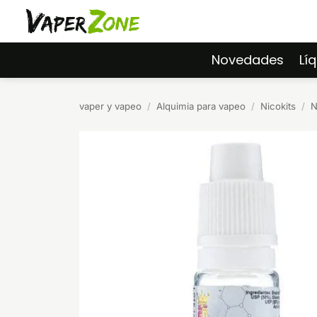
Saltar
al
contenido
Novedades
Lí
vaper y vapeo
/
Alquimia para vapeo
/
Nicokits
/
N