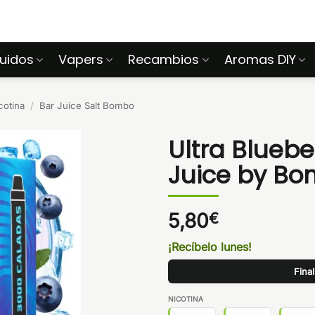
quidos
Vapers
Recambios
Aromas DIY
cotina
/
Bar Juice Salt Bombo
Ultra Bluebe
Juice by B
5,80
€
¡Recíbelo lunes!
Fina
NICOTINA