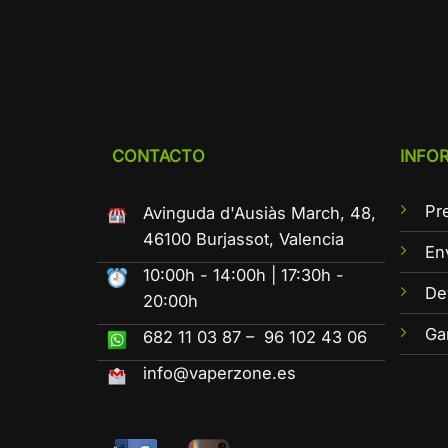
CONTACTO
INFO
Pr
Avinguda d'Ausiàs March, 48,
46100 Burjassot, Valencia
En
10:00h - 14:00h | 17:30h -
De
20:00h
Ga
682 11 03 87 – 96 102 43 06
info@vaperzone.es