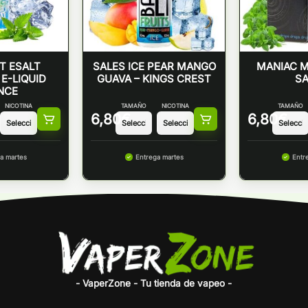
NT ESALT
SALES ICE PEAR MANGO
MANIAC M
 E-LIQUID
GUAVA – KINGS CREST
SA
NCE
NICOTINA
TAMAÑO
NICOTINA
TAMAÑO
6,80
€
6,80
€
a martes
Entrega martes
Entr
- VaperZone - Tu tienda de vapeo -