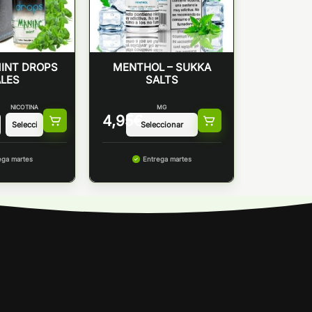
INT DROPS
MENTHOL – SUKKA
LES
SALTS
NICOTINA
MG
4,95
€
ega martes
Entrega martes