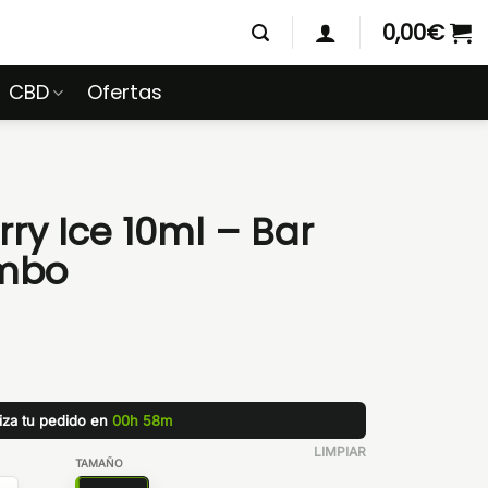
0,00
€
CBD
Ofertas
rry Ice 10ml – Bar
ombo
liza tu pedido en
00h 58m
LIMPIAR
TAMAÑO