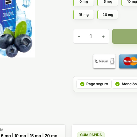
0 mg
5 mg
10 m
15 mg
20 mg
Ultra Blueberry Ice 10ml - Ba
Pago seguro
Atención
NA
GUIA RAPIDA
 5 mg | 10 mg | 15 mg | 20 mg