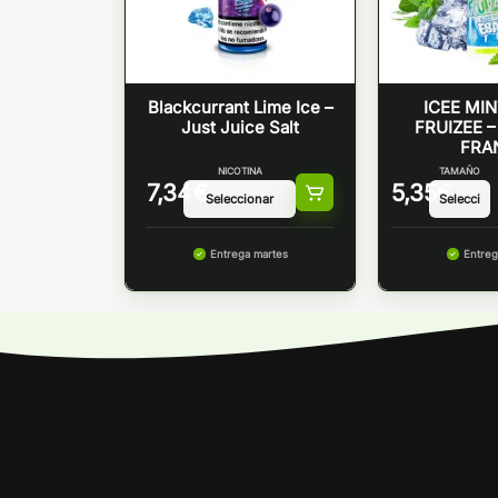
 SALES –
Blackcurrant Lime Ice –
ICEE MI
TIAL VAPE
Just Juice Salt
FRUIZEE –
FRA
NICOTINA
NICOTINA
TAMAÑO
7,34
€
5,35
€
 martes
Entrega martes
Entreg