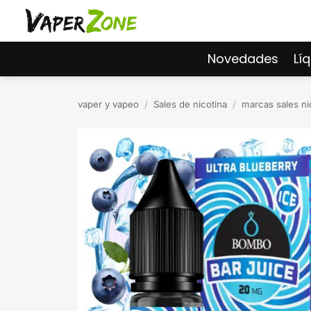
Saltar
al
contenido
Novedades
Lí
vaper y vapeo
/
Sales de nicotina
/
marcas sales ni