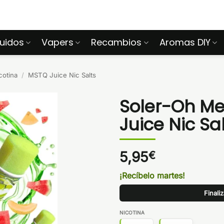
quidos
Vapers
Recambios
Aromas DIY
cotina
/
MSTQ Juice Nic Salts
Soler-Oh Me
Juice Nic Sa
5,95
€
¡Recíbelo martes!
Finali
NICOTINA