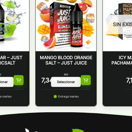
SIN EXI
EAR – JUST
MANGO BLOOD ORANGE
ICY M
NICSALT
SALT – JUST JUICE
PACHAMA
G
MG
7,34
€
7,
a martes
Entrega martes