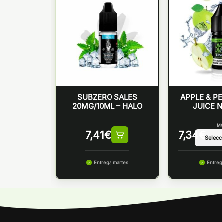
NT DROPS
SUBZERO SALES
APPLE & P
ES
20MG/10ML – HALO
JUICE 
NICOTINA
M
7,41
€
7,34
€
 martes
Entrega martes
Entreg