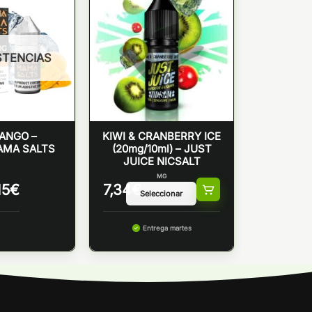
STENCIAS
ANGO –
KIWI & CRANBERRY ICE
MA SALTS
(20mg/10ml) – JUST
JUICE NICSALT
MG
15
€
7,34
€
Entrega martes