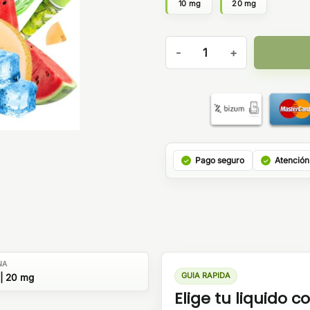
10 mg
20 mg
Soler-Oh Melon Ice 10ml - MS
Pago seguro
Atención
NA
GUIA RAPIDA
| 20 mg
Elige tu liquido co