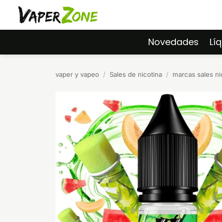
Saltar
al
contenido
Novedades
Lí
vaper y vapeo
/
Sales de nicotina
/
marcas sales ni