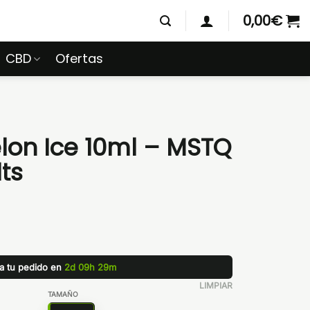
0,00
€
CBD
Ofertas
lon Ice 10ml – MSTQ
lts
za tu pedido en
2d 09h 29m
LIMPIAR
TAMAÑO