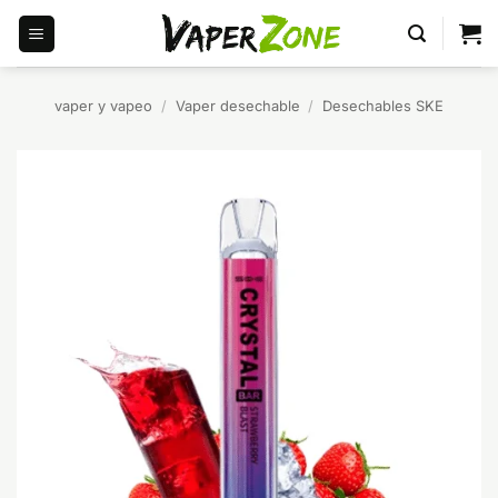
Saltar
al
contenido
vaper y vapeo
/
Vaper desechable
/
Desechables SKE