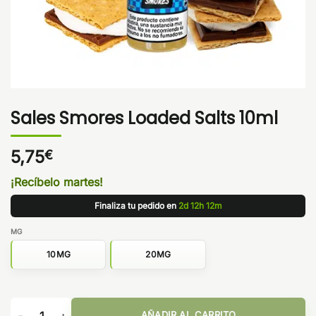
Sales Smores Loaded Salts 10ml
5,75
€
¡Recíbelo martes!
Finaliza tu pedido en
2d 12h 12m
MG
10MG
20MG
Sales Smores Loaded Salts 10ml cantidad
AÑADIR AL CARRITO