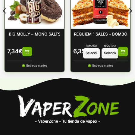
BIG MOLLY – MONO SALTS
REQUIEM 1 SALES – BOMBO
TAMAÑO
NICOTINA
7,34
€
6,35
€
Entrega martes
Entrega martes
- VaperZone - Tu tienda de vapeo -