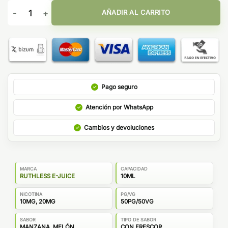
Sales Skir Skirrr On Ice Ruthless Salts 10ml cantidad
AÑADIR AL CARRITO
Pago seguro
Atención por WhatsApp
Cambios y devoluciones
MARCA
CAPACIDAD
RUTHLESS E-JUICE
10ML
NICOTINA
PG/VG
10MG, 20MG
50PG/50VG
SABOR
TIPO DE SABOR
MANZANA, MELÓN
CON FRESCOR