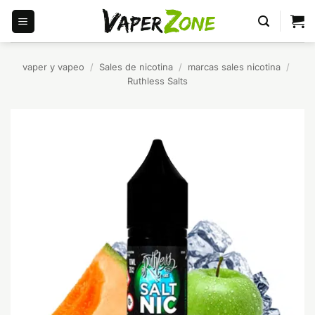
Saltar
al
contenido
vaper y vapeo
/
Sales de nicotina
/
marcas sales nicotina
/
Ruthless Salts