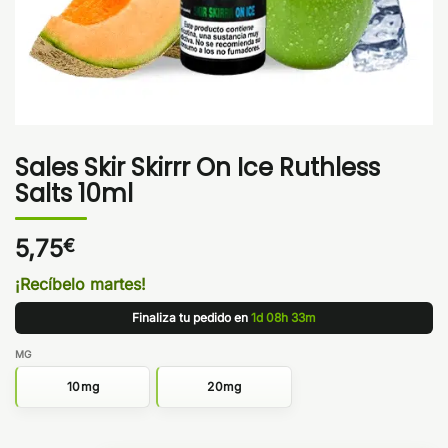
Sales Skir Skirrr On Ice Ruthless
Salts 10ml
5,75
€
¡Recíbelo martes!
Finaliza tu pedido en
1d 08h 33m
MG
10mg
20mg