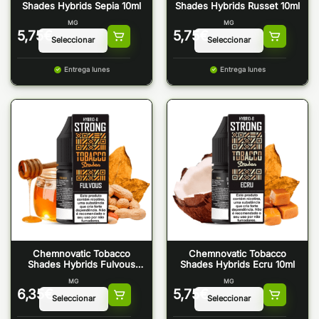
Shades Hybrids Sepia 10ml
Shades Hybrids Russet 10ml
MG
MG
5,75
€
5,75
€
Entrega lunes
Entrega lunes
Chemnovatic Tobacco
Chemnovatic Tobacco
Shades Hybrids Fulvous
Shades Hybrids Ecru 10ml
10ml
MG
MG
6,35
€
5,75
€