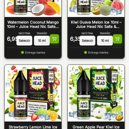
Watermelon Coconut Mango
Kiwi Guava Melon Ice 10ml –
10ml – Juice Head Nic Salts &
Juice Head Nic Salts &
Bombo
Bombo
NICOTINA
TAMAÑO
NICOTINA
TAMAÑO
6,95
€
6,35
€
Entrega martes
Entrega martes
Strawberry Lemon Lime Ice
Green Apple Pear Kiwi Ice