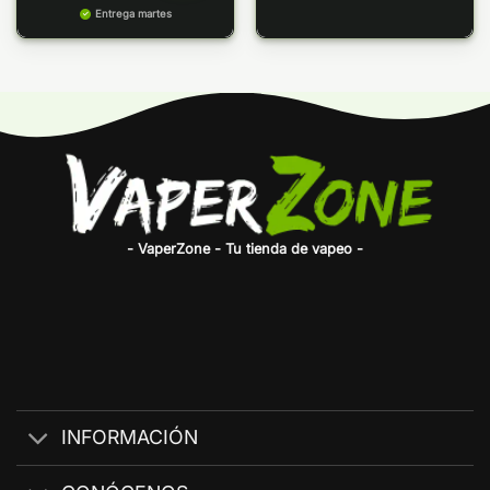
precios:
Entrega martes
desde
5,75€
hasta
6,35€
- VaperZone - Tu tienda de vapeo -
INFORMACIÓN