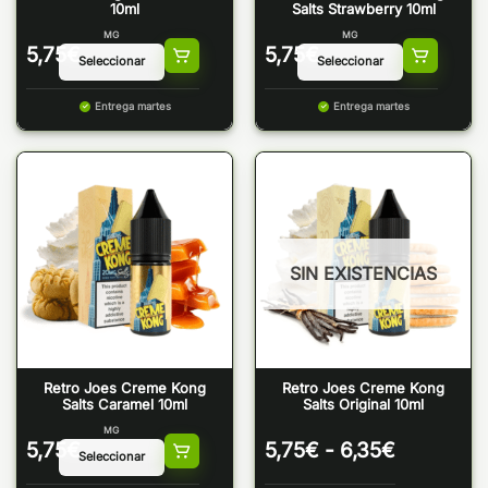
10ml
Salts Strawberry 10ml
MG
MG
5,75
€
5,75
€
Entrega martes
Entrega martes
SIN EXISTENCIAS
Retro Joes Creme Kong
Retro Joes Creme Kong
Salts Caramel 10ml
Salts Original 10ml
MG
Rango
5,75
€
5,75
€
-
6,35
€
de