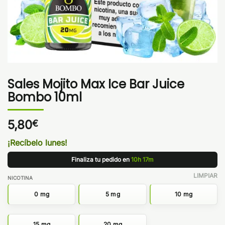
Sales Mojito Max Ice Bar Juice
Bombo 10ml
5,80
€
¡Recíbelo lunes!
Finaliza tu pedido en
10h 17m
LIMPIAR
NICOTINA
0 mg
5 mg
10 mg
15 mg
20 mg