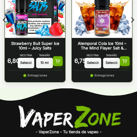
Strawberry Bull Super Ice
Atemporal Cola Ice 10ml –
10ml – Juicy Salts
The Mind Flayer Salt &
Bombo
NICOTINA
TAMAÑO
NICOTINA
TAMAÑO
6,80
€
6,75
€
Entrega lunes
Entrega lunes
- VaperZone - Tu tienda de vapeo -