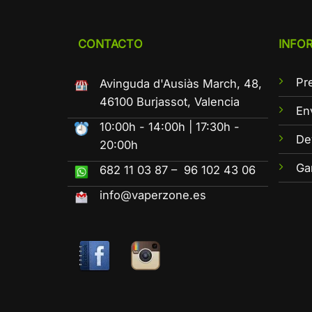
CONTACTO
INFO
Pr
Avinguda d'Ausiàs March, 48,
46100 Burjassot, Valencia
En
10:00h - 14:00h | 17:30h -
De
20:00h
Ga
682 11 03 87 – 96 102 43 06
info@vaperzone.es