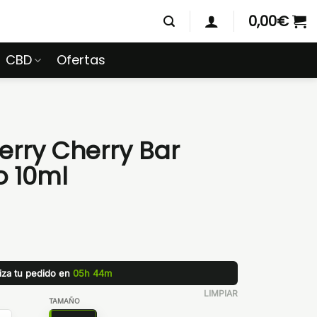
0,00
€
CBD
Ofertas
erry Cherry Bar
o 10ml
liza tu pedido en
05h 44m
LIMPIAR
TAMAÑO