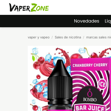
Saltar
al
contenido
Novedades
Lí
vaper y vapeo
/
Sales de nicotina
/
marcas sales ni