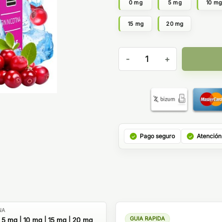
0 mg
5 mg
10 m
15 mg
20 mg
Sales Cranberry Cherry Bar 
Pago seguro
Atención
NA
GUIA RAPIDA
 5 mg | 10 mg | 15 mg | 20 mg