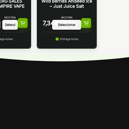
ERG SALES
Wild Berries Aniseed Ice
MPIRE VAPE
– Just Juice Salt
NICOTINA
NICOTINA
7,34
€
ega lunes
Entrega lunes