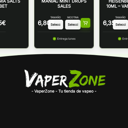
MA SALTS
MANIAC MINT DROPS
HEISENB
BET
SALES
10ML – VA
TAMAÑO
NICOTINA
TAMAÑO
5
€
6,80
€
6,35
€
Entrega lunes
Entr
- VaperZone - Tu tienda de vapeo -