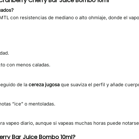
 Cranberry Cherry Bar Juice Bombo 10ml
uados?
MTL con resistencias de mediano o alto ohmiaje, donde el vapo
edad.
cto con menos caladas.
seguido de la
cereza jugosa
que suaviza el perfil y añade cuerp
 notas “ice” o mentoladas.
para vapeo diario, aunque si vapeas muchas horas puede notarse
herry Bar Juice Bombo 10ml?