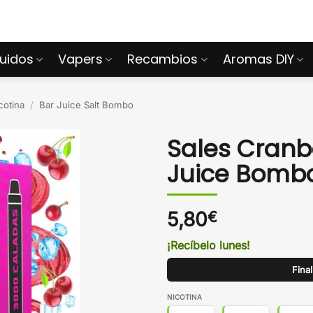
quidos
Vapers
Recambios
Aromas DIY
cotina
/
Bar Juice Salt Bombo
Sales Cranb
Juice Bomb
5,80
€
¡Recíbelo lunes!
Fina
NICOTINA