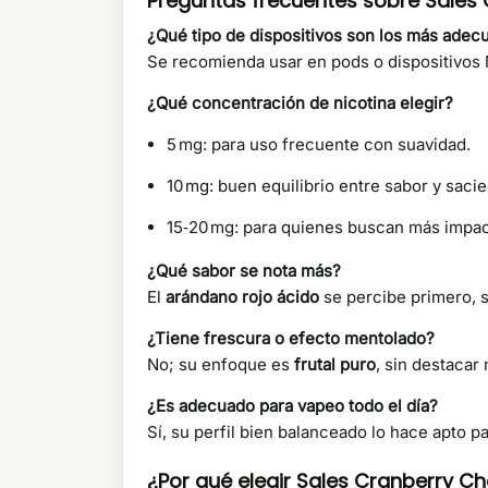
Preguntas frecuentes sobre Sales
¿Qué tipo de dispositivos son los más adec
Se recomienda usar en pods o dispositivos 
¿Qué concentración de nicotina elegir?
5 mg: para uso frecuente con suavidad.
10 mg: buen equilibrio entre sabor y saci
15‑20 mg: para quienes buscan más impa
¿Qué sabor se nota más?
El
arándano rojo ácido
se percibe primero, 
¿Tiene frescura o efecto mentolado?
No; su enfoque es
frutal puro
, sin destacar
¿Es adecuado para vapeo todo el día?
Sí, su perfil bien balanceado lo hace apto 
¿Por qué elegir Sales Cranberry C