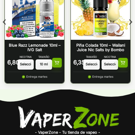
Blue Razz Lemonade 10ml –
Piña Colada 10ml – Wailani
IVG Salt
Juice Nic Salts by Bombo
NICOTINA
TAMAÑO
TAMAÑO
NICOTINA
6,80
€
6,35
€
Entrega martes
Entrega martes
- VaperZone - Tu tienda de vapeo -