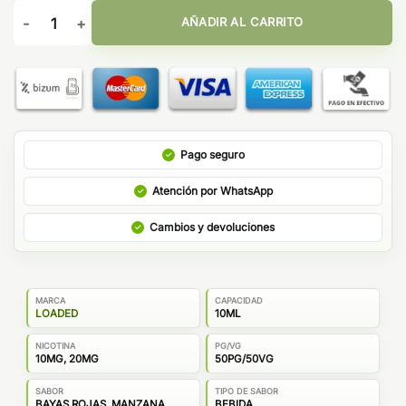
Sales Cran-Apple Loaded Salts 10ml cantidad
AÑADIR AL CARRITO
Pago seguro
Atención por WhatsApp
Cambios y devoluciones
MARCA
CAPACIDAD
LOADED
10ML
NICOTINA
PG/VG
10MG, 20MG
50PG/50VG
SABOR
TIPO DE SABOR
BAYAS ROJAS, MANZANA
BEBIDA