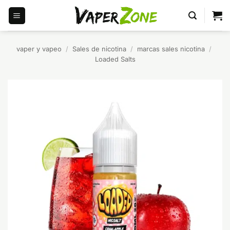
Saltar
al
contenido
vaper y vapeo
/
Sales de nicotina
/
marcas sales nicotina
/
Loaded Salts