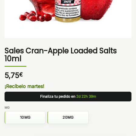
Sales Cran-Apple Loaded Salts
10ml
5,75
€
¡Recíbelo martes!
Finaliza tu pedido en
2d 22h 39m
MG
10MG
20MG