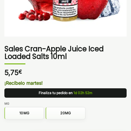
Sales Cran-Apple Juice Iced
Loaded Salts 10ml
5,75
€
¡Recíbelo martes!
Finaliza tu pedido en
1d 02h 52m
MG
10MG
20MG