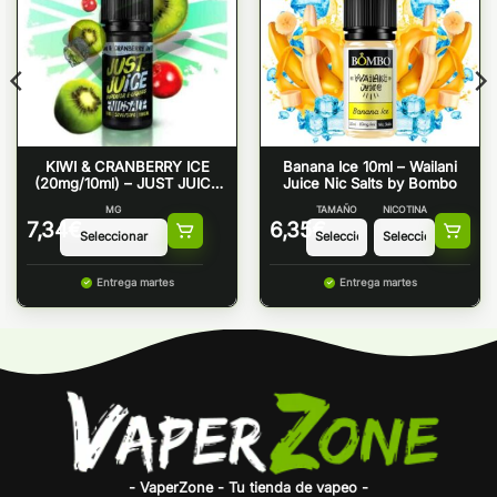
KIWI & CRANBERRY ICE
Banana Ice 10ml – Wailani
(20mg/10ml) – JUST JUICE
Juice Nic Salts by Bombo
NICSALT
MG
TAMAÑO
NICOTINA
7,34
€
6,35
€
Entrega martes
Entrega martes
- VaperZone - Tu tienda de vapeo -