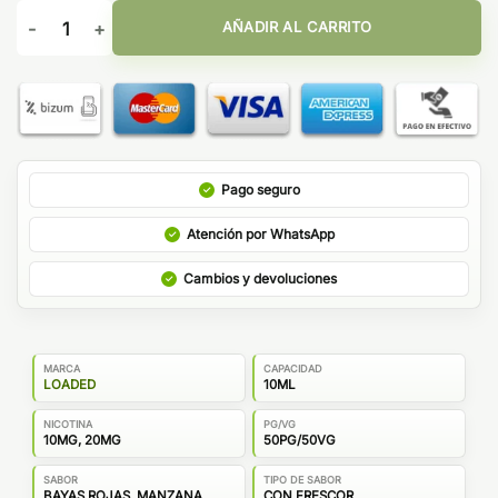
Sales Cran-Apple Juice Iced Loaded Salts 10ml cantidad
AÑADIR AL CARRITO
Pago seguro
Atención por WhatsApp
Cambios y devoluciones
MARCA
CAPACIDAD
LOADED
10ML
NICOTINA
PG/VG
10MG, 20MG
50PG/50VG
SABOR
TIPO DE SABOR
BAYAS ROJAS, MANZANA
CON FRESCOR