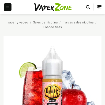
Saltar
al
contenido
vaper y vapeo
/
Sales de nicotina
/
marcas sales nicotina
/
Loaded Salts