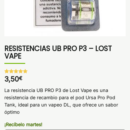
RESISTENCIAS UB PRO P3 – LOST
VAPE
3,50
€
Valorado
1
con
5
de 5
en base a
La resistencia UB PRO P3 de Lost Vape es una
valoración
de un
resistencia de recambio para el pod Ursa Pro Pod
cliente
Tank, ideal para un vapeo DL, que ofrece un sabor
óptimo
¡Recíbelo martes!