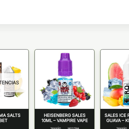
STENCIAS
MA SALTS
HEISENBERG SALES
SALES ICE
BET
10ML – VAMPIRE VAPE
GUAVA – K
TAMAÑO
NICOTINA
TAMAÑO