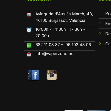
Pr
Avinguda d'Ausiàs March, 48,
46100 Burjassot, Valencia
En
10:00h - 14:00h | 17:30h -
De
20:00h
Ga
682 11 03 87 – 96 102 43 06
info@vaperzone.es