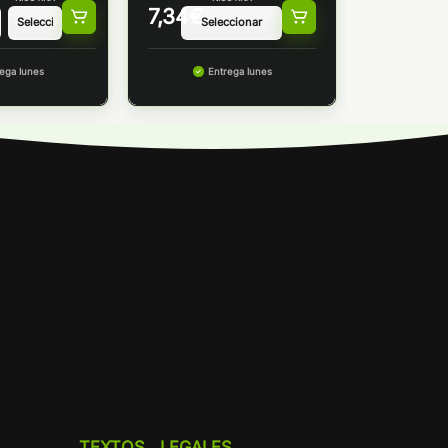
7,34
€
ega lunes
Entrega lunes
TEXTOS LEGALES