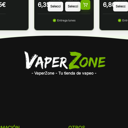
5
€
6,35
€
6,80
€
Entrega lunes
Entr
- VaperZone - Tu tienda de vapeo -
RMACIÓN
OTROS