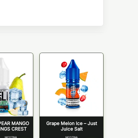
 PEAR MANGO
Grape Melon Ice – Just
INGS CREST
Juice Salt
NICOTINA
NICOTINA