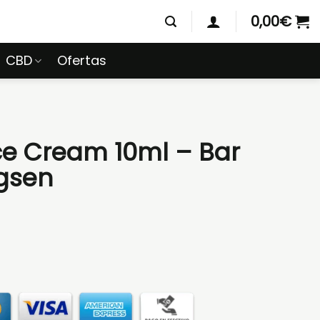
0,00
€
CBD
Ofertas
ce Cream 10ml – Bar
gsen