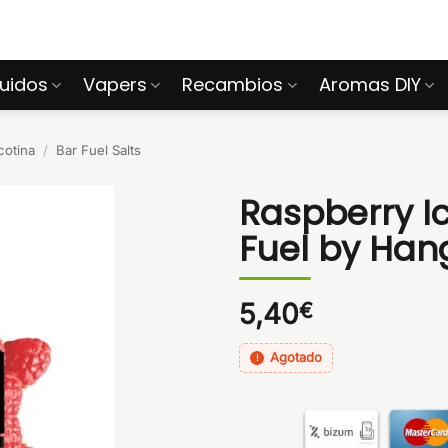
quidos
Vapers
Recambios
Aromas DIY
cotina
/
Bar Fuel Salts
Raspberry I
Fuel by Han
5,40
€
Agotado