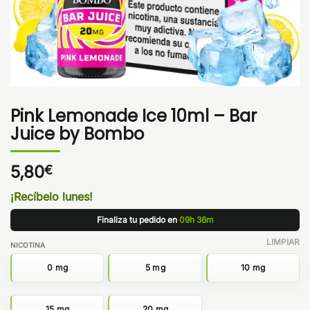
Pink Lemonade Ice 10ml – Bar
Juice by Bombo
5,80
€
¡Recíbelo lunes!
Finaliza tu pedido en
09h 36m
LIMPIAR
NICOTINA
0 mg
5 mg
10 mg
15 mg
20 mg