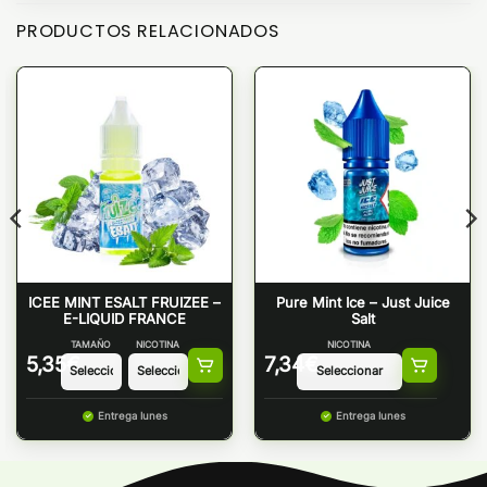
PRODUCTOS RELACIONADOS
ICEE MINT ESALT FRUIZEE –
Pure Mint Ice – Just Juice
E-LIQUID FRANCE
Salt
TAMAÑO
NICOTINA
NICOTINA
5,35
€
7,34
€
Entrega lunes
Entrega lunes