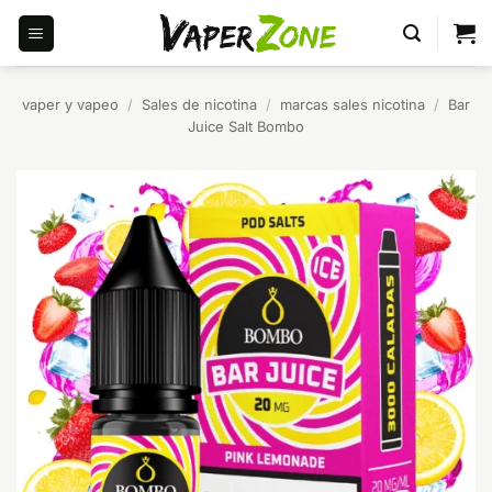
Saltar
al
contenido
vaper y vapeo
/
Sales de nicotina
/
marcas sales nicotina
/
Bar
Juice Salt Bombo